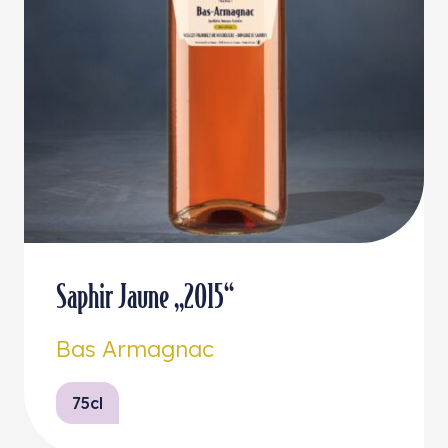
Saphir Jaune „2015“
Bas Armagnac
75cl