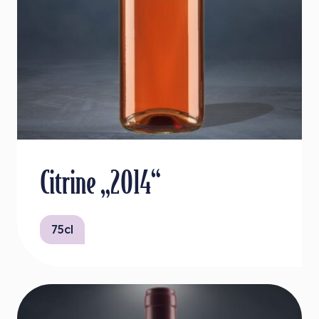
Citrine „2014“
75cl