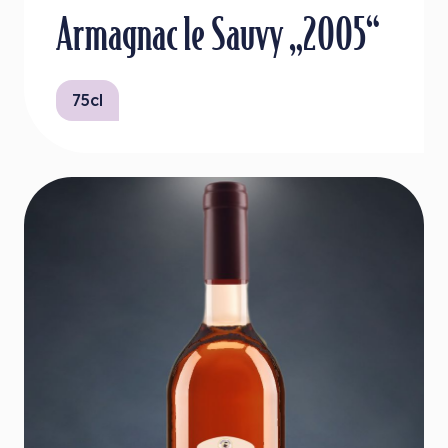
Armagnac le Sauvy „2005“
75cl