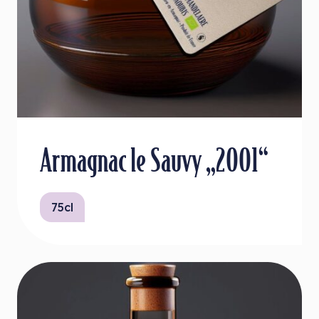
Armagnac le Sauvy „2001“
75cl