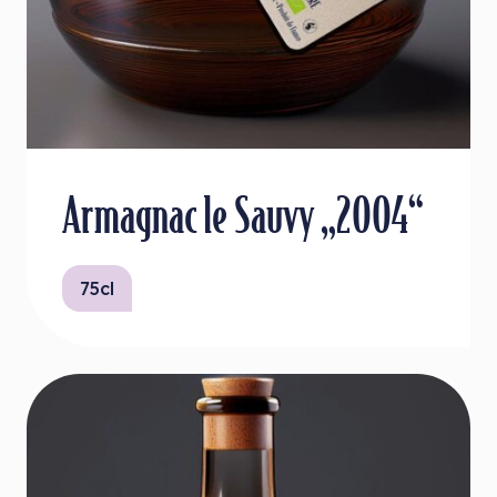
Armagnac le Sauvy „2004“
75cl