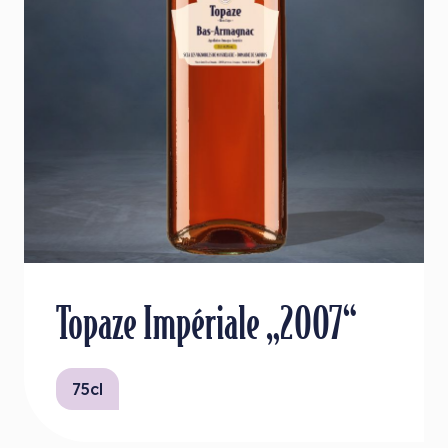
Topaze Impériale „2007“
75cl