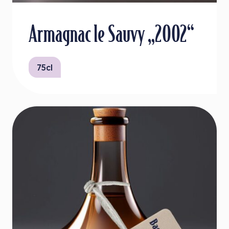
Armagnac le Sauvy „2002“
75cl