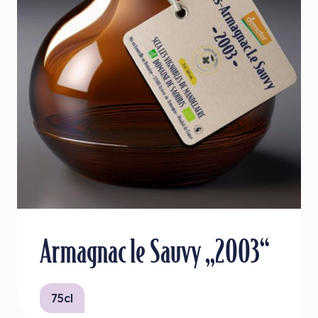
Armagnac le Sauvy „2003“
75cl