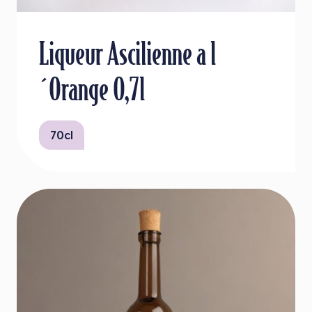
Liqueur Ascilienne a l
´Orange 0,7l
70cl