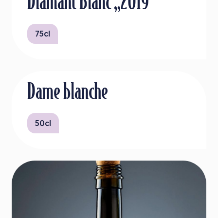
Diamant Blanc „2019“
75cl
Dame blanche
50cl